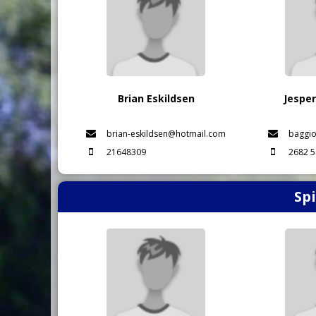
Brian Eskildsen
Jesper
brian-eskildsen@hotmail.com
baggi
21648309
2682 5
Spi