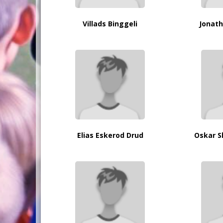
Villads Binggeli
Jonat
Elias Eskerod Drud
Oskar S