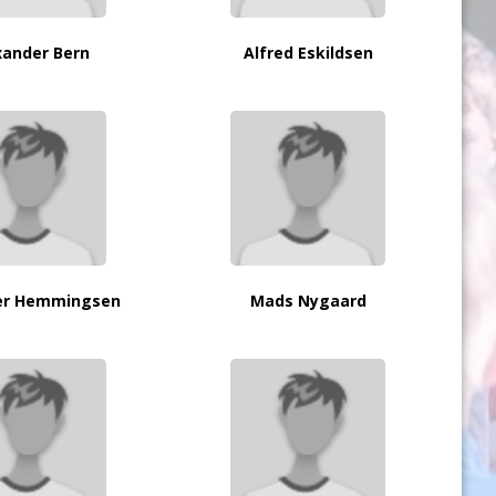
xander Bern
Alfred Eskildsen
ter Hemmingsen
Mads Nygaard