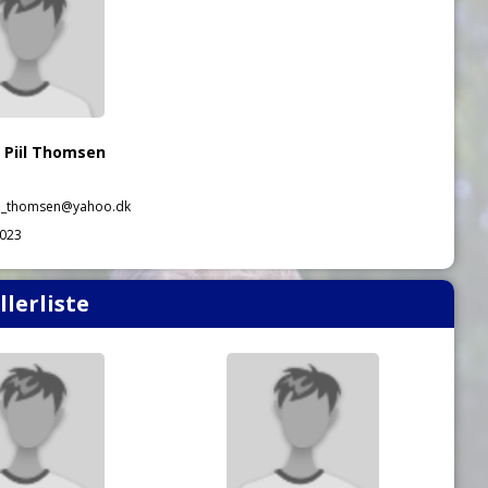
 Piil Thomsen
o_thomsen@yahoo.dk
023
llerliste