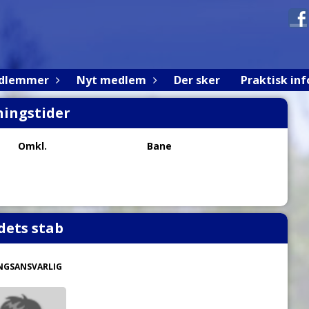
edlemmer
Nyt medlem
Der sker
Praktisk inf
ingstider
Omkl.
Bane
dets stab
NGSANSVARLIG