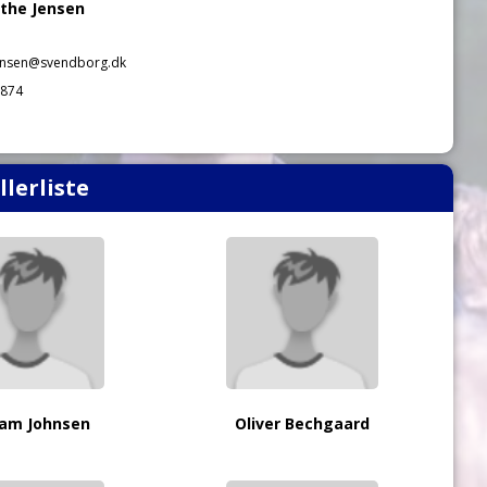
the Jensen
ensen@svendborg.dk
874
llerliste
iam Johnsen
Oliver Bechgaard