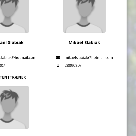
ael Slabiak
Mikael Slabiak
slabiak@hotmail.com
mikaelslabiak@hotmail.com
807
28890807
STENTTRÆNER