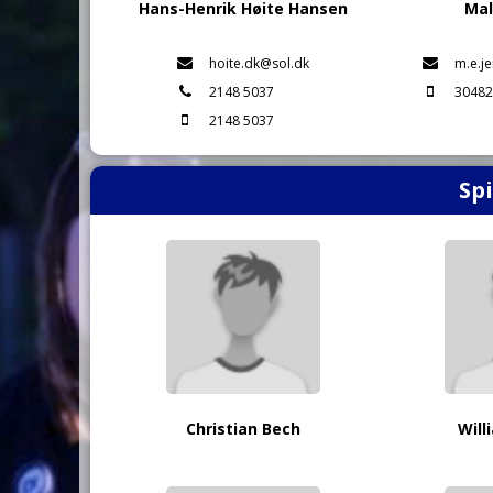
Hans-Henrik Høite Hansen
Mal
hoite.dk@sol.dk
m.e.j
2148 5037
30482
2148 5037
Spi
Christian Bech
Will