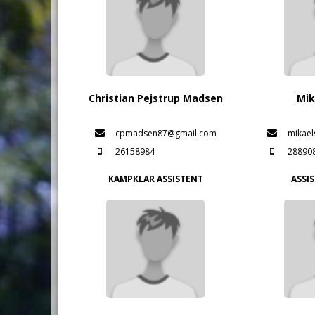
Christian Pejstrup Madsen
Mik
cpmadsen87@gmail.com
mikael
26158984
28890
KAMPKLAR ASSISTENT
ASSI