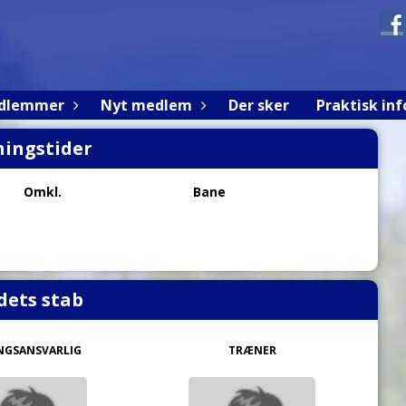
edlemmer
Nyt medlem
Der sker
Praktisk inf
ingstider
Omkl.
Bane
dets stab
NGSANSVARLIG
TRÆNER